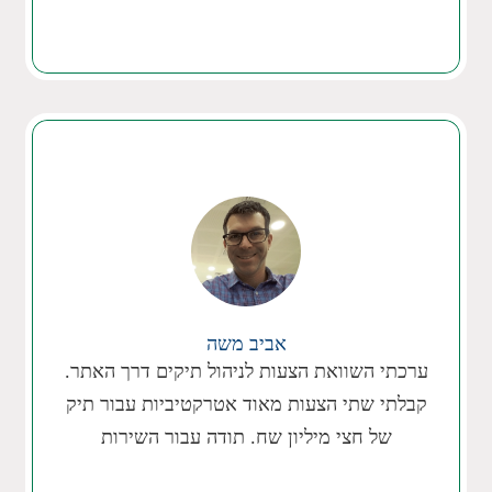
קרן מורן
אביב משה
ערכתי השוואת הצעות לניהול תיקים דרך האתר.
תודה רבה על השירות המהיר והיעיל, נפגשתי עם 3
בתי השקעות תוך שבוע אצלי בבית. בחרתי בית
קבלתי שתי הצעות מאוד אטרקטיביות עבור תיק
של חצי מיליון שח. תודה עבור השירות
השקעות אחד. השירות היה מעל לצפיה שלי .
תודה,